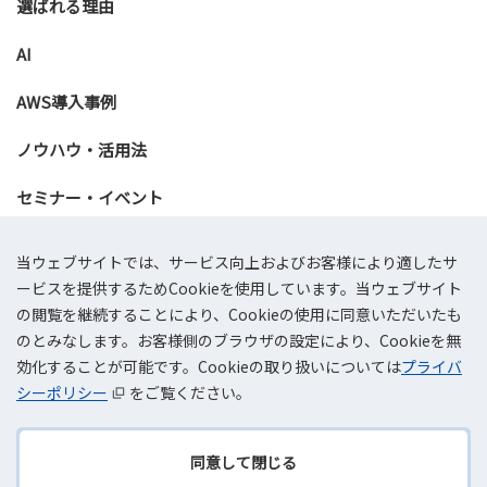
選ばれる理由
AI
AWS導入事例
ノウハウ・活用法
セミナー・イベント
資料ダウンロード
当ウェブサイトでは、サービス向上およびお客様により適したサ
ービスを提供するためCookieを使用しています。当ウェブサイト
お問い合わせ
の閲覧を継続することにより、Cookieの使用に同意いただいたも
のとみなします。お客様側のブラウザの設定により、Cookieを無
効化することが可能です。Cookieの取り扱いについては
プライバ
会社概要
プライバシーポリシー
情報セキュリティ基本方針
サイトマップ
AWSリセールサービス利用規約
シーポリシー
をご覧ください。
©TOKAI Communications Corporation
同意して閉じる
TOPへ