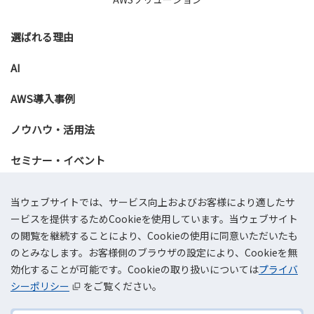
選ばれる理由
AI
AWS導入事例
ノウハウ・活用法
セミナー・イベント
資料ダウンロード
当ウェブサイトでは、サービス向上およびお客様により適したサ
ービスを提供するためCookieを使用しています。当ウェブサイト
お問い合わせ
の閲覧を継続することにより、Cookieの使用に同意いただいたも
のとみなします。お客様側のブラウザの設定により、Cookieを無
効化することが可能です。Cookieの取り扱いについては
プライバ
会社概要
プライバシーポリシー
情報セキュリティ基本方針
サイトマップ
AWSリセールサービス利用規約
シーポリシー
をご覧ください。
©TOKAI Communications Corporation