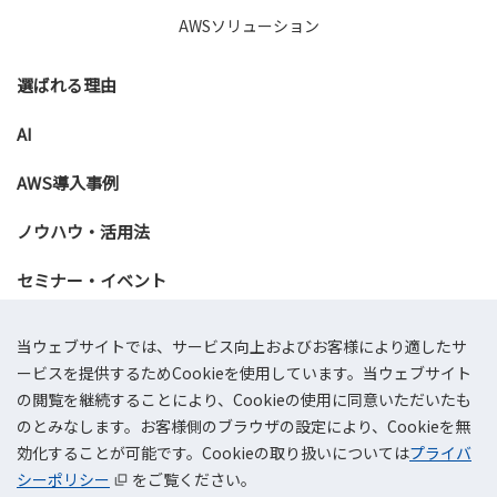
AWSソリューション
選ばれる理由
AI
AWS導入事例
ノウハウ・活用法
セミナー・イベント
資料ダウンロード
当ウェブサイトでは、サービス向上およびお客様により適したサ
ービスを提供するためCookieを使用しています。当ウェブサイト
お問い合わせ
の閲覧を継続することにより、Cookieの使用に同意いただいたも
のとみなします。お客様側のブラウザの設定により、Cookieを無
効化することが可能です。Cookieの取り扱いについては
プライバ
会社概要
プライバシーポリシー
情報セキュリティ基本方針
サイトマップ
AWSリセールサービス利用規約
シーポリシー
をご覧ください。
©TOKAI Communications Corporation