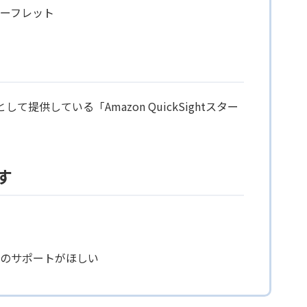
 リーフレット
供している「Amazon QuickSightスター
。
す
すためのサポートがほしい