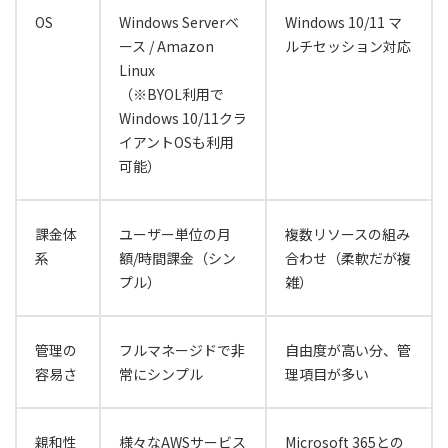
OS
Windows Serverベ
Windows 10/11 マ
ース / Amazon
ルチセッション対応
Linux
（※BYOL利用で
Windows 10/11クラ
イアントOSも利用
可能）
課金体
ユーザー単位の月
複数リソースの組み
系
額/時間課金（シン
合わせ（柔軟だが複
プル）
雑）
管理の
フルマネージドで非
自由度が高い分、管
容易さ
常にシンプル
理項目が多い
親和性
様々なAWSサービス
Microsoft 365との