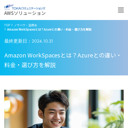
Menu
開
く
AWSソリューション
TOP
ノウハウ・活用法
Amazon WorkSpacesとは？Azureとの違い・料金・選び方を解説
最終更新日：2024.10.31
Amazon WorkSpacesとは？Azureとの違い・
料金・選び方を解説