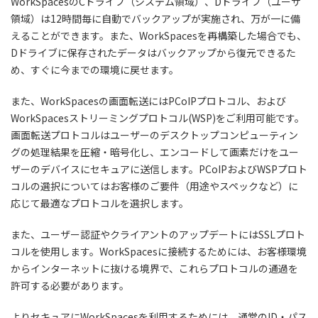
WorkSpacesのCドライブ（システム領域）、Dドライブ（ユーザ
領域）は12時間毎に自動でバックアップが実施され、万が一に備
えることができます。また、WorkSpacesを再構築した場合でも、
Dドライブに保存されたデータはバックアップから復元できるた
め、すぐに今までの環境に戻せます。
また、WorkSpacesの画面転送にはPCoIPプロトコル、および
WorkSpacesストリーミングプロトコル(WSP)をご利用可能です。
画面転送プロトコルはユーザーのデスクトップコンピューティン
グの処理結果を圧縮・暗号化し、エンコードして画素だけをユー
ザーのデバイスにセキュアに送信します。PCoIPおよびWSPプロト
コルの選択についてはお客様のご要件（用途やスペックなど）に
応じて最適なプロトコルを選択します。
また、ユーザー認証やクライアントのアップデートにはSSLプロト
コルを使用します。WorkSpacesに接続するためには、お客様環境
からインターネットに抜ける境界で、これらプロトコルの通過を
許可する必要があります。
よりセキュアにWorkSpacesを利用するためには、通常のID・パス